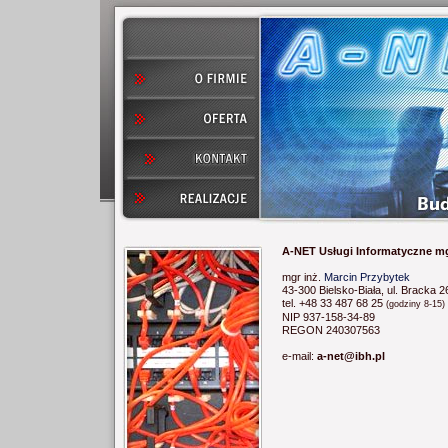
A-NET Usługi Informatyczne mg
mgr inż.
Marcin Przybytek
43-300 Bielsko-Biała, ul. Bracka 2
tel. +48 33 487 68 25
(godziny 8-15)
NIP 937-158-34-89
REGON 240307563
e-mail:
a-net@ibh.pl